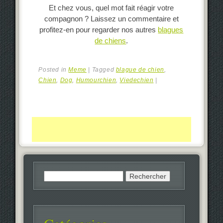
Et chez vous, quel mot fait réagir votre
compagnon ? Laissez un commentaire et
profitez-en pour regarder nos autres
blagues
de chiens
.
Posted in
Meme
|
Tagged
blague de chien
,
Chien
,
Dog
,
Humourchien
,
Viedechien
|
Rechercher :