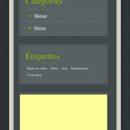
Catégories
Blague
Meme
Étiquettes
blague de chien
Chien
Dog
Humourchien
Viedechien