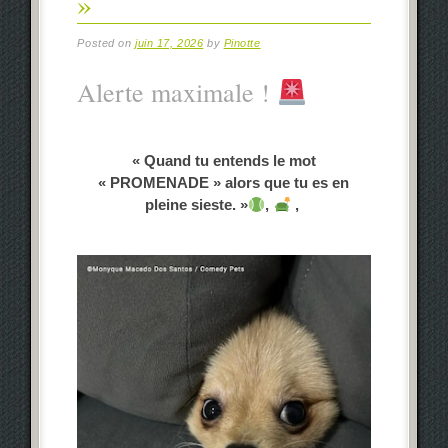
»
Posted on
juin 17, 2026
by
Pinotte
Alerte maximale !
« Quand tu entends le mot
« PROMENADE » alors que tu es en
pleine sieste. »
,
,