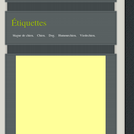
Étiquettes
blague de chien
Chien
Dog
Humourchien
Viedechien