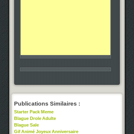
Publications Similaires :
Starter Pack Meme
Blague Drole Adulte
Blague Sale
Gif Animé Joyeux Anniversaire