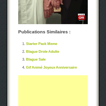
Publications Similaires :
Starter Pack Meme
Blague Drole Adulte
Blague Sale
Gif Animé Joyeux Anniversaire