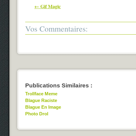
Post navigation
←
Gif Magic
Vos Commentaires:
Publications Similaires :
Trollface Meme
Blague Raciste
Blague En Image
Photo Drol