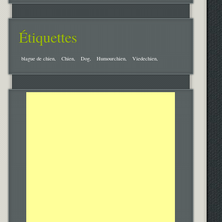
Étiquettes
blague de chien
Chien
Dog
Humourchien
Viedechien