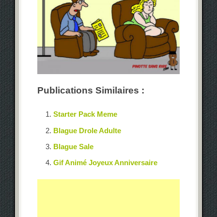
Publications Similaires :
Starter Pack Meme
Blague Drole Adulte
Blague Sale
Gif Animé Joyeux Anniversaire