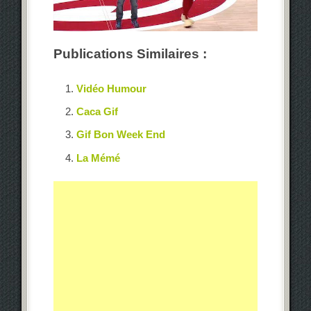
Publications Similaires :
Vidéo Humour
Caca Gif
Gif Bon Week End
La Mémé