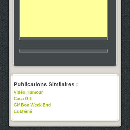
Publications Similaires :
Vidéo Humour
Caca Gif
Gif Bon Week End
La Mémé