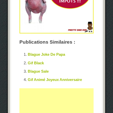
Publications Similaires :
Blague Joke De Papa
Gif Black
Blague Sale
Gif Animé Joyeux Anniversaire