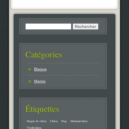
Rechercher :
Catégories
Blague
Meme
Étiquettes
blague de chien
Chien
Dog
Humourchien
Viedechien