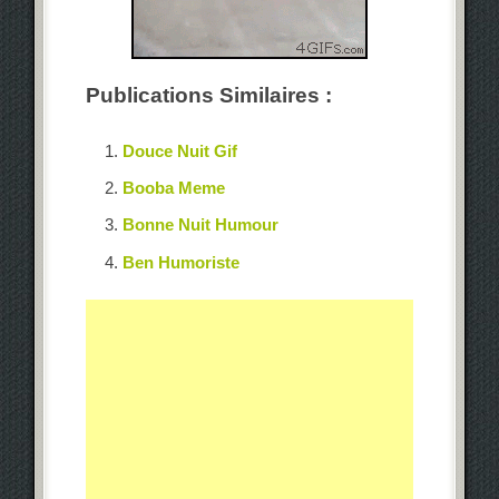
Publications Similaires :
Douce Nuit Gif
Booba Meme
Bonne Nuit Humour
Ben Humoriste