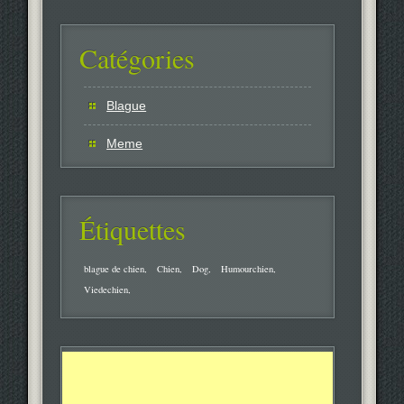
Catégories
Blague
Meme
Étiquettes
blague de chien
Chien
Dog
Humourchien
Viedechien